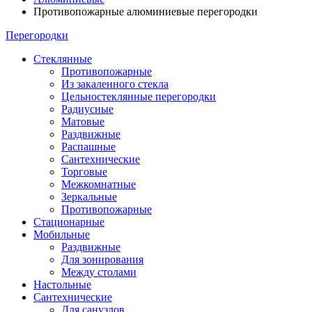
Противопожарные алюминиевые перегородки
Перегородки
Стеклянные
Противопожарные
Из закаленного стекла
Цельностеклянные перегородки
Радиусные
Матовые
Раздвижные
Распашные
Сантехнические
Торговые
Межкомнатные
Зеркальные
Противопожарные
Стационарные
Мобильные
Раздвижные
Для зонирования
Между столами
Настольные
Сантехнические
Для санузлов