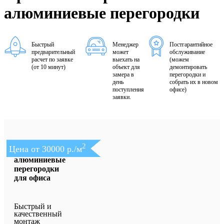
алюминиевые перегородки
Быстрый
Менеджер
Постгарантийное
предварительный
может
обслуживание
расчет по заявке
выехать на
(можем
(от 10 минут)
объект для
демонтировать
замера в
перегородки и
день
собрать их в новом
поступления
офисе)
заявки.
2
Цена от 30000 р./м
Противопожарные
алюминиевые
перегородки
для офиса
Быстрый и
качественный
монтаж